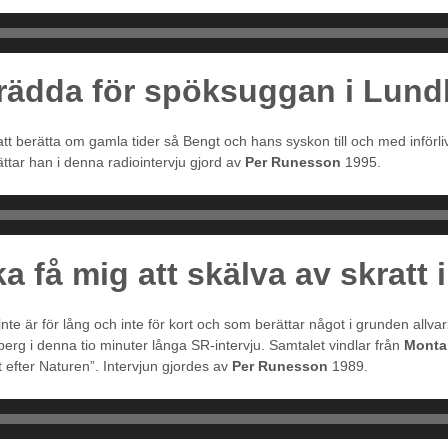
te rädda för spöksuggan i Lun
t berätta om gamla tider så Bengt och hans syskon till och med införliv
tar han i denna radiointervju gjord av
Per Runesson
1995.
a få mig att skälva av skratt
nte är för lång och inte för kort och som berättar något i grunden allvar
erg i denna tio minuter långa SR-intervju. Samtalet vindlar från
Monta
 efter Naturen”. Intervjun gjordes av
Per Runesson
1989.