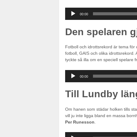
Ljudspelare
00:00
Den spelaren g
Fotboll och idrottsrekord är tema för 
fotboll, GAIS och olika idrottsrekord
tyckte så illa om en speciell spelare 
Ljudspelare
00:00
Till Lundby län
Om hanen som städar holken tills sta
vill ju inte ligga bland en massa bor
Per Runesson
.
Ljudspelare