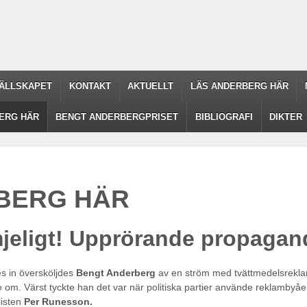
ÄLLSKAPET
KONTAKT
AKTUELLT
LÄS ANDERBERG HÄR
ERG HÄR
BENGT ANDERBERGPRISET
BIBLIOGRAFI
DIKTER
BERG HÄR
jeligt! Upprörande propagan
es in översköljdes
Bengt Anderberg
av en ström med tvättmedelsreklam
om. Värst tyckte han det var när politiska partier använde reklambyåer f
listen
Per Runesson.