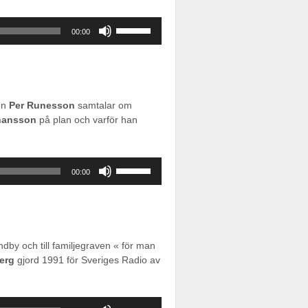
Använd
00:00
upp/ner-
piltangenterna
för
att
öka
en
Per Runesson
samtalar om
eller
hansson
på plan och varför han
sänka
volymen.
Använd
00:00
upp/ner-
piltangenterna
för
att
öka
dby och till familjegraven « för man
eller
erg
gjord 1991 för Sveriges Radio av
sänka
volymen.
Använd