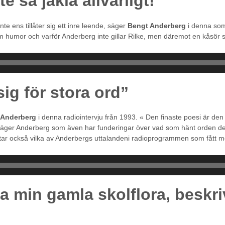
te så jäkla allvarligt!”
te ens tillåter sig ett inre leende, säger
Bengt Anderberg
i denna so
 humor och varför Anderberg inte gillar Rilke, men däremot en kåsör 
ig för stora ord”
 Anderberg
i denna radiointervju från 1993. « Den finaste poesi är de
 säger Anderberg som även har funderingar över vad som hänt orden dem
tar också vilka av Anderbergs uttalandeni radioprogrammen som fått me
a min gamla skolflora, beskr