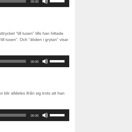
00:00
upp/ner-
piltangenterna
för
att
öka
rycket “till tusen” tills han hittade
eller
ill tusen”. Och “döden i grytan” visar
sänka
volymen.
Använd
00:00
upp/ner-
piltangenterna
för
att
öka
ir alldeles ifrån sig trots att han
eller
sänka
volymen.
Använd
00:00
upp/ner-
piltangenterna
för