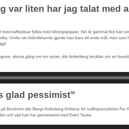
 var liten har jag talat med 
 med kaffepåsar fyllda med tidningspapper. Nio år gammal fick han sin fö
dby. Under sin fotbollskarriär gjorde han bara ett enda mål, men som 
igt!
program, denna gång om om serier, där Anderberg berättar om en favorit
s glad pessimist”
på Bornholm där Bengt Anderberg förklarar för radfiojournalisten Per Run
 tiden och vad han har gemensamt med Evert Taube