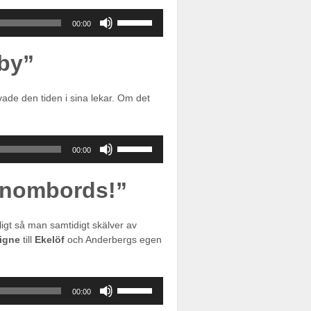
Använd
00:00
upp/ner-
piltangenterna
dby”
för
att
öka
ade den tiden i sina lekar. Om det
eller
sänka
volymen.
Använd
00:00
upp/ner-
piltangenterna
 inombords!”
för
att
öka
ligt så man samtidigt skälver av
eller
igne
till
Ekelöf
och Anderbergs egen
sänka
volymen.
Använd
00:00
upp/ner-