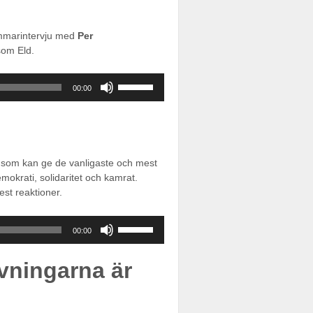
att
öka
mmarintervju med
Per
eller
som Eld.
sänka
volymen.
Använd
00:00
upp/ner-
piltangenterna
för
att
öka
n som kan ge de vanligaste och mest
eller
okrati, solidaritet och kamrat.
sänka
st reaktioner.
volymen.
Använd
00:00
upp/ner-
piltangenterna
ivningarna är
för
att
öka
eller