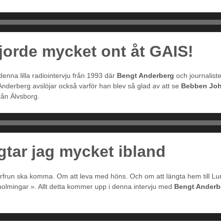
jorde mycket ont åt GAIS!
denna lilla radiointervju från 1993 där
Bengt Anderberg
och journalist
. Anderberg avslöjar också varför han blev så glad av att se
Bebben Jo
från Älvsborg.
gtar jag mycket ibland
rfrun ska komma. Om att leva med höns. Och om att längta hem till Lun
nholmingar ». Allt detta kommer upp i denna intervju med
Bengt Anderb