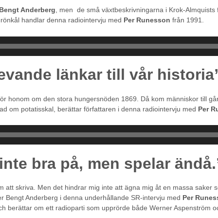
Bengt Anderberg
, men de små växtbeskrivningarna i Krok-Almquists f
rönkål handlar denna radiointervju med
Per Runesson
från 1991.
evande länkar till vår historia
 för honom om den stora hungersnöden 1869. Då kom människor till gå
bad om potatisskal, berättar författaren i denna radiointervju med
Per R
inte bra på, men spelar ändå.
 att skriva. Men det hindrar mig inte att ägna mig åt en massa saker so
äger Bengt Anderberg i denna underhållande SR-intervju med
Per Runes
och berättar om ett radioparti som upprörde både Werner Aspenström 