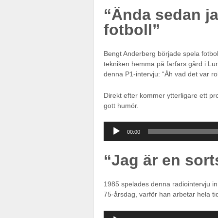
“Ända sedan jag
fotboll”
Bengt Anderberg började spela fotboll
tekniken hemma på farfars gård i Lun
denna P1-intervju: “Åh vad det var rol
Direkt efter kommer ytterligare ett 
gott humör.
Ljudspelare
00:00
“Jag är en sort
1985 spelades denna radiointervju in 
75-årsdag, varför han arbetar hela
Ljudspelare