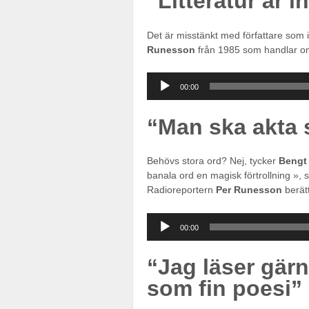
“Litteratur är in
Det är misstänkt med författare som in
Runesson
från 1985 som handlar om
Ljudspelare
00:00
“Man ska akta s
Behövs stora ord? Nej, tycker
Bengt
banala ord en magisk förtrollning »,
Radioreportern
Per Runesson
berät
Ljudspelare
00:00
“Jag läser gärn
som fin poesi”