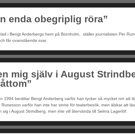
en enda obegriplig röra”
spelad i Bengt Anderbergs hem på Bornholm, ställer journalisten Per R
och får ovanstående svar.
en mig själv i August Strindb
råttom”
ån 1994 berättar Bengt Anderberg varför han tycker så mycket om att 
r Runesson varför han inte har sinne för teaterbesök, men älskar att läs
 sig i August Strindberg, men inte vill återvända till Selma Lagerlöf.