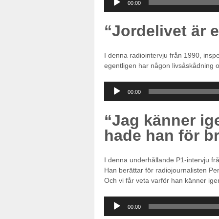
00:00
“Jordelivet är 
I denna radiointervju från 1990, in
egentligen har någon livsåskådning 
Ljudspelare
00:00
“Jag känner ig
hade han för b
I denna underhållande P1-intervju fr
Han berättar för radiojournalisten Pe
Och vi får veta varför han känner igen
Ljudspelare
00:00