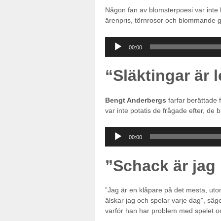
Någon fan av blomsterpoesi var inte
ärenpris, törnrosor och blommande g
Ljudspelare
00:00
“Släktingar är l
Bengt Anderbergs
farfar berättade
var inte potatis de frågade efter, de 
Ljudspelare
00:00
”Schack är jag 
”Jag är en klåpare på det mesta, utom
älskar jag och spelar varje dag”, s
varför han har problem med spelet 