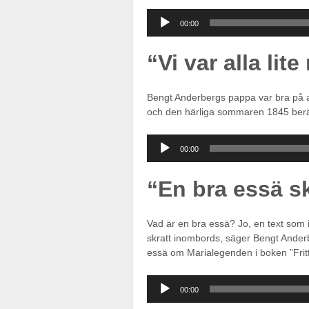
Ljudspelare
00:00
“Vi var alla li
Bengt Anderbergs pappa var bra på at
och den härliga sommaren 1845 berät
Ljudspelare
00:00
“En bra essä sk
Vad är en bra essä? Jo, en text som i
skratt inombords, säger Bengt Anderb
essä om Marialegenden i boken ”Fritt
Ljudspelare
00:00