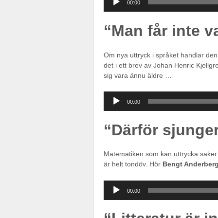
00:00
“Man får inte v
Om nya uttryck i språket handlar den
det i ett brev av Johan Henric Kjellgr
sig vara ännu äldre …
Ljudspelare
00:00
“Därför sjunger
Matematiken som kan uttrycka saker vi
är helt tondöv. Hör
Bengt Anderber
Ljudspelare
00:00