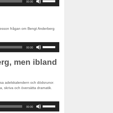
00:00
upp/ner-
piltangenterna
för
att
öka
unesson frågan om Bengt Anderberg
eller
sänka
volymen.
Använd
00:00
upp/ner-
piltangenterna
erg, men ibland
för
att
öka
eller
sänka
läsa adelskalendern och dödsrunor.
volymen.
a, skriva och översätta dramatik.
Använd
00:00
upp/ner-