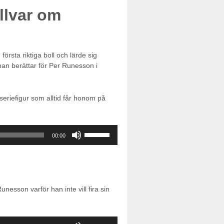
piltangenterna
allvar om
för
att
öka
eller
sänka
rsta riktiga boll och lärde sig
volymen.
han berättar för Per Runesson i
seriefigur som alltid får honom på
Använd
00:00
upp/ner-
piltangenterna
för
att
öka
esson varför han inte vill fira sin
eller
sänka
volymen.
Använd