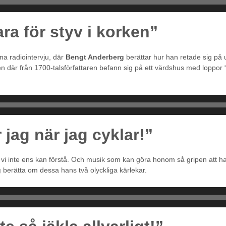
ara för styv i korken”
na radiointervju, där
Bengt Anderberg
berättar hur han retade sig på utt
en där från 1700-talsförfattaren befann sig på ett värdshus med loppor “t
 jag när jag cyklar!”
 inte ens kan förstå. Och musik som kan göra honom så gripen att han bl
g
berätta om dessa hans två olyckliga kärlekar.