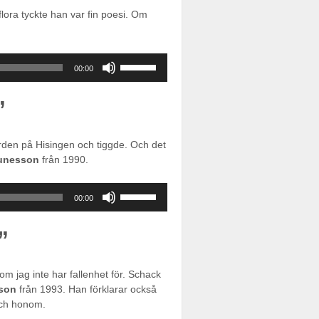
sänka
lora tyckte han var fin poesi. Om
volymen.
Använd
00:00
upp/ner-
piltangenterna
”
för
att
öka
rden på Hisingen och tiggde. Och det
eller
unesson
från 1990.
sänka
volymen.
Använd
00:00
upp/ner-
piltangenterna
”
för
att
öka
m jag inte har fallenhet för. Schack
eller
son
från 1993. Han förklarar också
sänka
och honom.
volymen.