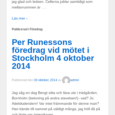
jag glad och ledsen. Cellerna jublar samtidigt som
…
mellanrummen är
Läs mer ›
Publicerad i
Föredrag
Per Runessons
föredrag vid mötet i
Stockholm 4 oktober
2014
Publicerad den
30 oktober, 2014
av
admin
Jag såg en dag Bengt sitta och läsa ute i trädgården,
Bornholm (betoning på andra stavelsen!)- vad? Jo:
Adelskalendern! Var intet främmande för denne man?
Han kände till namnet på väldigt många, jag höll då på
…
och läste om österrikaren